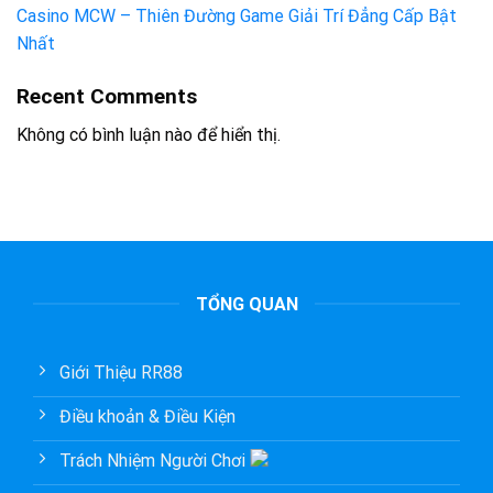
Casino MCW – Thiên Đường Game Giải Trí Đẳng Cấp Bật
Nhất
Recent Comments
Không có bình luận nào để hiển thị.
TỔNG QUAN
Giới Thiệu RR88
Điều khoản & Điều Kiện
Trách Nhiệm Người Chơi