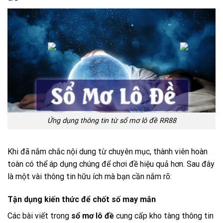
Ứng dụng thông tin từ sổ mơ lô đề RR88
Khi đã nắm chắc nội dung từ chuyên mục, thành viên hoàn
toàn có thể áp dụng chúng để chơi đề hiệu quả hơn. Sau đây
là một vài thông tin hữu ích mà bạn cần nắm rõ:
Tận dụng kiến thức để chốt số may mắn
Các bài viết trong
sổ mơ lô đề
cung cấp kho tàng thông tin