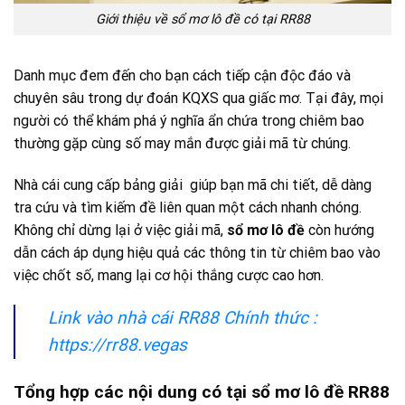
Giới thiệu về sổ mơ lô đề có tại RR88
Danh mục đem đến cho bạn cách tiếp cận độc đáo và
chuyên sâu trong dự đoán KQXS qua giấc mơ. Tại đây, mọi
người có thể khám phá ý nghĩa ẩn chứa trong chiêm bao
thường gặp cùng số may mắn được giải mã từ chúng.
Nhà cái cung cấp bảng giải giúp bạn mã chi tiết, dễ dàng
tra cứu và tìm kiếm đề liên quan một cách nhanh chóng.
Không chỉ dừng lại ở việc giải mã,
sổ mơ lô đề
còn hướng
dẫn cách áp dụng hiệu quả các thông tin từ chiêm bao vào
việc chốt số, mang lại cơ hội thắng cược cao hơn.
Link vào nhà cái RR88 Chính thức :
https://rr88.vegas
Tổng hợp các nội dung có tại sổ mơ lô đề RR88