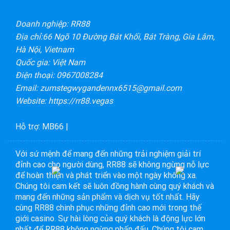
Doanh nghiệp: RR88
Địa chỉ:66 Ngõ 10 Đường Bát Khối, Bát Tràng, Gia Lâm,
Hà Nội, Vietnam
Quốc gia: Việt Nam
Điện thoại: 0967008284
Email:
zumstegwygandennx6515@gmail.com
Website: https://rr88.vegas
Hỗ trợ:
MB66
|
Với sứ mệnh để mang đến những trải nghiệm giải trí
đỉnh cao cho người dùng, RR88 sẽ không ngừng nỗ lực
để hoàn thiện và phát triển vào một ngày không xa.
Chúng tôi cam kết sẽ luôn đồng hành cùng quý khách và
mang đến những sản phẩm và dịch vụ tốt nhất. Hãy
cùng RR88 chinh phục những đỉnh cao mới trong thế
giới casino. Sự hài lòng của quý khách là động lực lớn
nhất để RR88 không ngừng phấn đấu. Chúng tôi cam