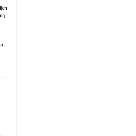
dịch
ng.
ham