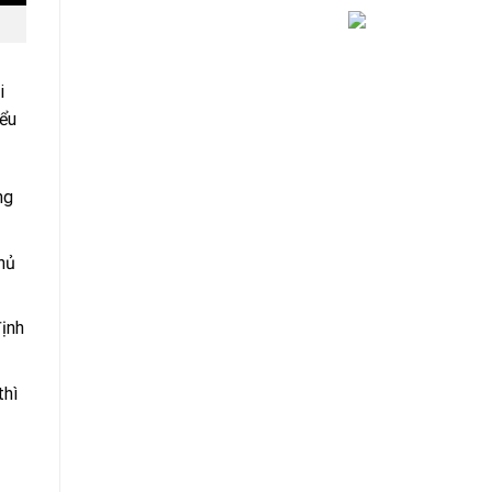
i
iểu
ng
hủ
định
thì