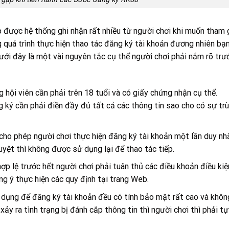
 được hệ thống ghi nhận rất nhiều từ người chơi khi muốn tham 
quá trình thực hiện thao tác đăng ký tài khoản đương nhiên bạ
Dưới đây là một vài nguyên tắc cụ thể người chơi phải nắm rõ trư
 hội viên cần phải trên 18 tuổi và có giấy chứng nhận cụ thể.
g ký cần phải điền đầy đủ tất cả các thông tin sao cho có sự tr
 cho phép người chơi thực hiện đăng ký tài khoản một lần duy nh
yệt thì không được sử dụng lại để thao tác tiếp.
 lệ trước hết người chơi phải tuân thủ các điều khoản điều kiệ
ng ý thực hiện các quy định tại trang Web.
 dụng để đăng ký tài khoản đều có tính bảo mật rất cao và khôn
y ra tình trạng bị đánh cắp thông tin thì người chơi thì phải tự