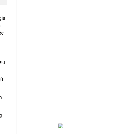
gia
n
ớc
ùng
ất.
n.
g