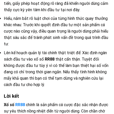
tiến, giấy phép hoạt động rõ ràng đã khiến người dùng cảm
thấy cực kỳ yên tâm khi đầu tư tại nơi đây.
Hiểu, nắm bắt rõ luật chơi của từng hình thức quay thưởng
khác nhau: Trước khi quyết định đầu tư một sản phẩm cá
cược nào cũng vậy, điều quan trọng là người dùng phải hiểu
thật sâu sắc để tránh phát sinh vấn đề trong quá trình đầu
tư.
Lên kế hoạch quản lý tài chính thật triệt để: Xác định ngân
sách đầu tư vào xổ số
RR88
thật cẩn thận. Tuyệt đối
không được đầu tư tùy ý vì có thể làm bạn thiệt hại số vốn
đang có chỉ trong thời gian ngắn. Nếu thấy tình hình không
mấy khả quan thì bạn có thể tạm dừng và nghiên cứu lại
cách đầu tư cho hợp lý.
Lời kết
Xổ số
RR88
chính là sản phẩm cá cược đặc sắc nhận được
sự yêu thích nồng nhiệt đến từ người dùng. Còn chần chờ