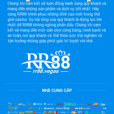
Chúng tôi cam kết sẽ luôn đồng hành cùng quý khách và
mang đến những sản phẩm và dịch vụ tốt nhất. Hãy
cùng RR88 chinh phục những đỉnh cao mới trong thế
giới casino. Sự hài lòng của quý khách là động lực lớn
nhất để RR88 không ngừng phấn đấu. Chúng tôi cam
kết sẽ mang đến một sân chơi công bằng, minh bạch và
an toàn, nơi quý khách có thể thỏa sức trải nghiệm và
tận hưởng những giây phút giải trí tuyệt vời nhé.
NHÀ CUNG CẤP