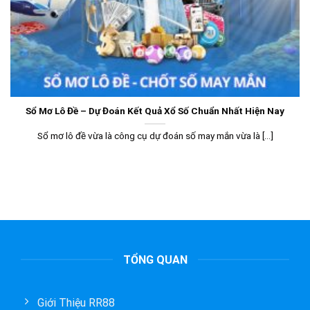
Sổ Mơ Lô Đề – Dự Đoán Kết Quả Xổ Số Chuẩn Nhất Hiện Nay
Sổ mơ lô đề vừa là công cụ dự đoán số may mắn vừa là [...]
TỔNG QUAN
Giới Thiệu RR88