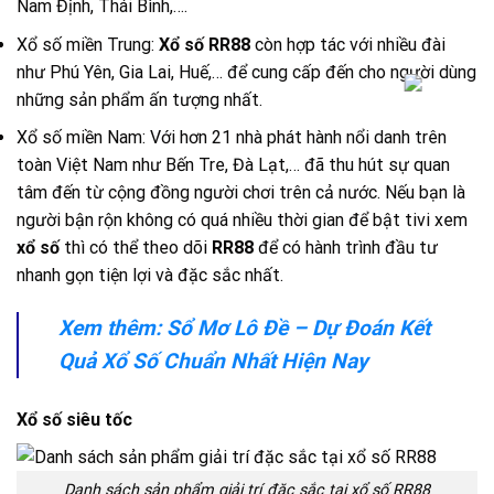
Nam Định, Thái Bình,….
Xổ số miền Trung:
Xổ số RR88
còn hợp tác với nhiều đài
như Phú Yên, Gia Lai, Huế,… để cung cấp đến cho người dùng
những sản phẩm ấn tượng nhất.
Xổ số miền Nam: Với hơn 21 nhà phát hành nổi danh trên
toàn Việt Nam như Bến Tre, Đà Lạt,… đã thu hút sự quan
tâm đến từ cộng đồng người chơi trên cả nước. Nếu bạn là
người bận rộn không có quá nhiều thời gian để bật tivi xem
xổ số
thì có thể theo dõi
RR88
để có hành trình đầu tư
nhanh gọn tiện lợi và đặc sắc nhất.
Xem thêm:
Sổ Mơ Lô Đề – Dự Đoán Kết
Quả Xổ Số Chuẩn Nhất Hiện Nay
Xổ số siêu tốc
Danh sách sản phẩm giải trí đặc sắc tại xổ số RR88