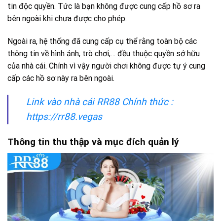
tin độc quyền. Tức là bạn không được cung cấp hồ sơ ra
bên ngoài khi chưa được cho phép.
Ngoài ra, hệ thống đã cung cấp cụ thể rằng toàn bộ các
thông tin về hình ảnh, trò chơi,… đều thuộc quyền sở hữu
của nhà cái. Chính vì vậy người chơi không được tự ý cung
cấp các hồ sơ này ra bên ngoài.
Link vào nhà cái RR88 Chính thức :
https://rr88.vegas
Thông tin thu thập và mục đích quản lý