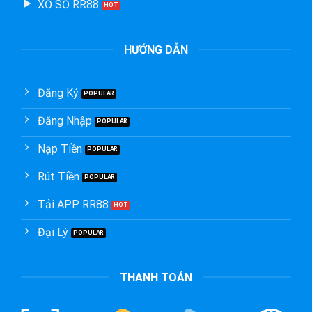
XỔ SỐ RR88
HƯỚNG DẪN
Đăng Ký
Đăng Nhập
Nạp Tiền
Rút Tiền
Tải APP RR88
Đại Lý
THANH TOÁN