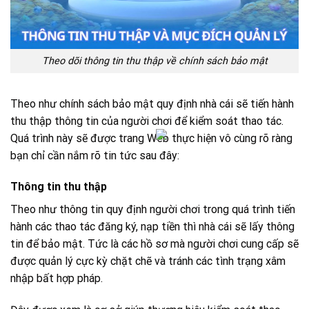
Theo dõi thông tin thu thập về chính sách bảo mật
Theo như chính sách bảo mật quy định nhà cái sẽ tiến hành
thu thập thông tin của người chơi để kiểm soát thao tác.
Quá trình này sẽ được trang Web thực hiện vô cùng rõ ràng
bạn chỉ cần nắm rõ tin tức sau đây:
Thông tin thu thập
Theo như thông tin quy định người chơi trong quá trình tiến
hành các thao tác đăng ký, nạp tiền thì nhà cái sẽ lấy thông
tin để bảo mật. Tức là các hồ sơ mà người chơi cung cấp sẽ
được quản lý cực kỳ chặt chẽ và tránh các tình trạng xâm
nhập bất hợp pháp.