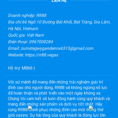
LIÊN HỆ
Doanh nghiệp: RR88
Địa chỉ:66 Ngõ 10 Đường Bát Khối, Bát Tràng, Gia Lâm,
Hà Nội, Vietnam
Quốc gia: Việt Nam
Điện thoại: 0967008284
Email:
zumstegwygandennx6515@gmail.com
Website: https://rr88.vegas
Hỗ trợ:
MB66
|
Với sứ mệnh để mang đến những trải nghiệm giải trí
đỉnh cao cho người dùng, RR88 sẽ không ngừng nỗ lực
để hoàn thiện và phát triển vào một ngày không xa.
Chúng tôi cam kết sẽ luôn đồng hành cùng quý khách và
mang đến những sản phẩm và dịch vụ tốt nhất. Hãy
cùng RR88 chinh phục những đỉnh cao mới trong thế
giới casino. Sự hài lòng của quý khách là động lực lớn