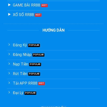
GAME BÀI RR88
XỔ SỐ RR88
HƯỚNG DẪN
Đăng Ký
Đăng Nhập
Nạp Tiền
Rút Tiền
Tải APP RR88
Đại Lý