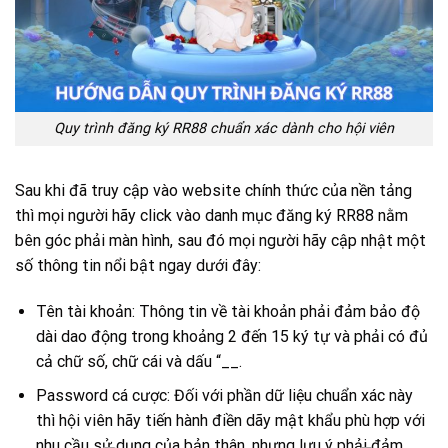
Quy trình đăng ký RR88 chuẩn xác dành cho hội viên
Sau khi đã truy cập vào website chính thức của nền tảng
thì mọi người hãy click vào danh mục đăng ký RR88 nằm
bên góc phải màn hình, sau đó mọi người hãy cập nhật một
số thông tin nổi bật ngay dưới đây:
Tên tài khoản: Thông tin về tài khoản phải đảm bảo độ
dài dao động trong khoảng 2 đến 15 ký tự và phải có đủ
cả chữ số, chữ cái và dấu “__.
Password cá cược: Đối với phần dữ liệu chuẩn xác này
thì hội viên hãy tiến hành điền dãy mật khẩu phù hợp với
nhu cầu sử dụng của bản thân, nhưng lưu ý phải đảm