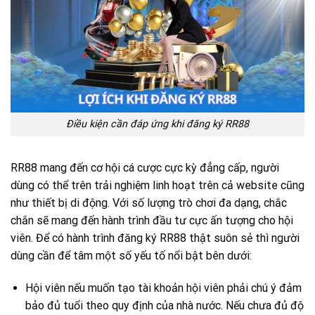
Điều kiện cần đáp ứng khi đăng ký RR88
RR88 mang đến cơ hội cá cược cực kỳ đẳng cấp, người
dùng có thể trên trải nghiệm linh hoạt trên cả website cũng
như thiết bị di động. Với số lượng trò chơi đa dạng, chắc
chắn sẽ mang đến hành trình đầu tư cực ấn tượng cho hội
viên. Để có hành trình đăng ký RR88 thật suôn sẻ thì người
dùng cần để tâm một số yếu tố nổi bật bên dưới:
Hội viên nếu muốn tạo tài khoản hội viên phải chú ý đảm
bảo đủ tuổi theo quy định của nhà nước. Nếu chưa đủ độ