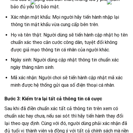
bảo đủ yếu tố bảo mật.
Xác nhận mật khẩu: Mọi người hãy tiến hành nhập lại
thông tin mật khẩu vừa cung cấp bên trên.
Họ và tên thật: Người dùng sẽ tiến hành cập nhật họ tên
chuẩn xác theo căn cước công dân, tuyệt đối không
được giả mạo thông tin cá nhân của người khác.
Ngày sinh: Người dùng cập nhật thông tin chuẩn xác
ngày tháng năm sinh.
Mã xác nhận: Người chơi sẽ tiến hành cập nhật mã xác
minh được hệ thống gửi qua số điện thoại cá nhân.
Bước 3: Kiểm tra lại tất cả thông tin cá cược
Sau khi đã điền chuẩn xác tất cả thông tin trên xem có
chuẩn xác hay chưa, nếu sai sót thì hãy tiến hành thay đổi
lại theo quy định. Cùng với đó, người dùng phải xác nhận đã
đủ tuổi vị thành viên và đồng ý với tất cả chính sách mà nền