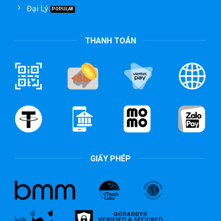
Đại Lý
THANH TOÁN
GIẤY PHÉP