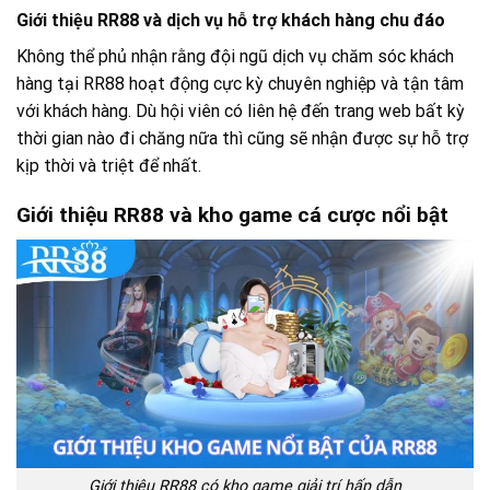
Giới thiệu RR88 và dịch vụ hỗ trợ khách hàng chu đáo
Không thể phủ nhận rằng đội ngũ dịch vụ chăm sóc khách
hàng tại RR88 hoạt động cực kỳ chuyên nghiệp và tận tâm
với khách hàng. Dù hội viên có liên hệ đến trang web bất kỳ
thời gian nào đi chăng nữa thì cũng sẽ nhận được sự hỗ trợ
kịp thời và triệt để nhất.
Giới thiệu RR88 và kho game cá cược nổi bật
Giới thiệu RR88 có kho game giải trí hấp dẫn