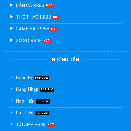
BẮN CÁ RR88
THỂ THAO RR88
GAME BÀI RR88
XỔ SỐ RR88
HƯỚNG DẪN
Đăng Ký
Đăng Nhập
Nạp Tiền
Rút Tiền
Tải APP RR88