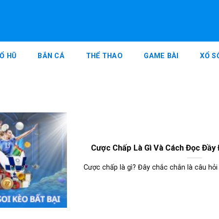
Ổ HŨ
BẮN CÁ
THỂ THAO
GAME BÀI
XỔ S
Cược Chấp Là Gì Và Cách Đọc Đầy 
Cược chấp là gì? Đây chắc chắn là câu hỏi m