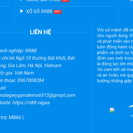
XỔ SỐ RR88
Với sứ mệnh để ma
LIÊN HỆ
cho người dùng, R
và phát triển vào
luôn đồng hành c
anh nghiệp: RR88
phẩm và dịch vụ t
 chỉ:66 Ngõ 10 Đường Bát Khối, Bát
đỉnh cao mới trong
là động lực lớn n
ng, Gia Lâm, Hà Nội, Vietnam
tôi cam kết sẽ ma
c gia: Việt Nam
và an toàn, nơi qu
n thoại: 0967008284
hưởng những giây p
il:
mstegwygandennx6515@gmail.com
site: https://rr88.vegas
trợ:
MB66
|