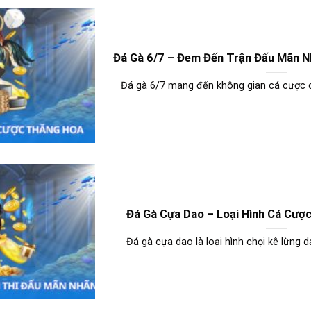
Đá Gà 6/7 – Đem Đến Trận Đấu Mãn 
Đá gà 6/7 mang đến không gian cá cược cự
Đá Gà Cựa Dao – Loại Hình Cá Cượ
Đá gà cựa dao là loại hình chọi kê lừng d