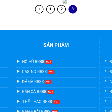
1
2
3
SẢN PHẨM
NỔ HŨ RR88
Đ
CASINO RR88
Đ
ĐÁ GÀ RR88
N
BẮN CÁ RR88
R
THỂ THAO RR88
T
GAME BÀI RR88
Đ